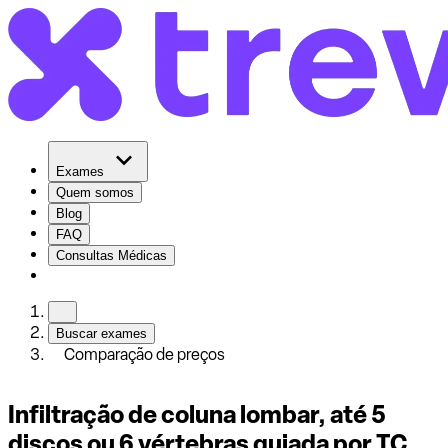
Exames
Quem somos
Blog
FAQ
Consultas Médicas
Buscar exames
Comparação de preços
Infiltração de coluna lombar, até 5
discos ou 6 vértebras guiada por TC