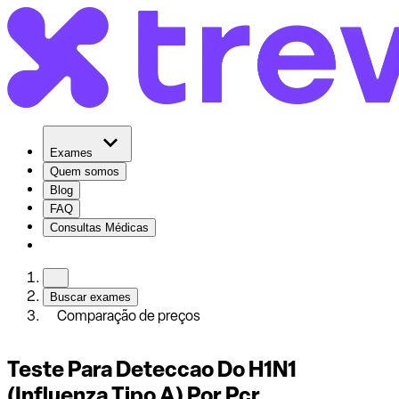
Exames
Quem somos
Blog
FAQ
Consultas Médicas
Buscar exames
Comparação de preços
Teste Para Deteccao Do H1N1
(Influenza Tipo A) Por Pcr