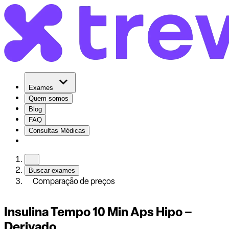
Exames
Quem somos
Blog
FAQ
Consultas Médicas
Buscar exames
Comparação de preços
Insulina Tempo 10 Min Aps Hipo –
Derivado