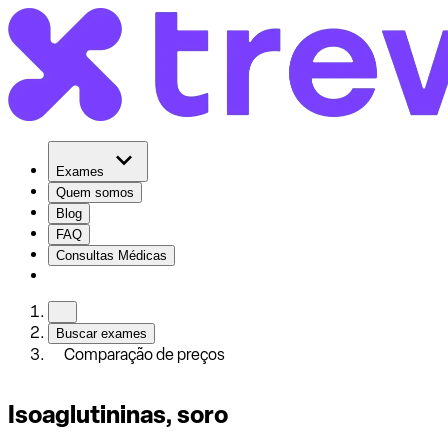
Exames
Quem somos
Blog
FAQ
Consultas Médicas
Buscar exames
Comparação de preços
Isoaglutininas, soro