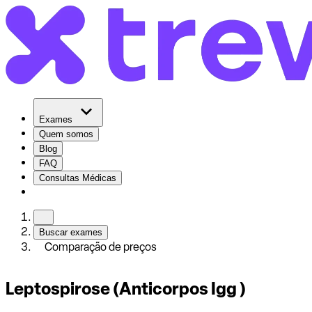
Exames
Quem somos
Blog
FAQ
Consultas Médicas
Buscar exames
Comparação de preços
Leptospirose (Anticorpos Igg )