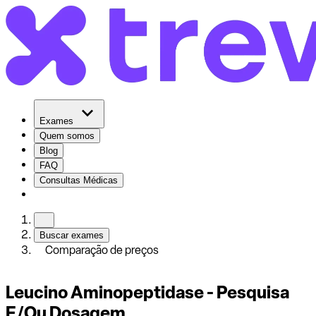
Exames
Quem somos
Blog
FAQ
Consultas Médicas
Buscar exames
Comparação de preços
Leucino Aminopeptidase - Pesquisa
E/Ou Dosagem