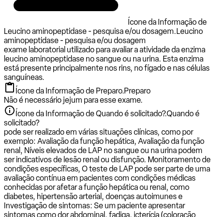
Ícone da Informação de
Leucino aminopeptidase - pesquisa e/ou dosagem.
Leucino
aminopeptidase - pesquisa e/ou dosagem
exame laboratorial utilizado para avaliar a atividade da enzima
leucino aminopeptidase no sangue ou na urina. Esta enzima
está presente principalmente nos rins, no fígado e nas células
sanguíneas.
Ícone da Informação de Preparo.
Preparo
Não é necessário jejum para esse exame.
Ícone da Informação de Quando é solicitado?.
Quando é
solicitado?
pode ser realizado em várias situações clínicas, como por
exemplo: Avaliação da função hepática, Avaliação da função
renal, Níveis elevados de LAP no sangue ou na urina podem
ser indicativos de lesão renal ou disfunção. Monitoramento de
condições específicas, O teste de LAP pode ser parte de uma
avaliação contínua em pacientes com condições médicas
conhecidas por afetar a função hepática ou renal, como
diabetes, hipertensão arterial, doenças autoimunes e
Investigação de sintomas: Se um paciente apresentar
sintomas como dor abdominal, fadiga, icterícia (coloração