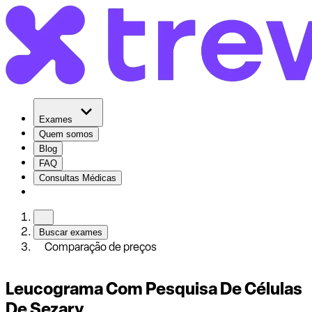
Exames
Quem somos
Blog
FAQ
Consultas Médicas
Buscar exames
Comparação de preços
Leucograma Com Pesquisa De Células
De Sezary