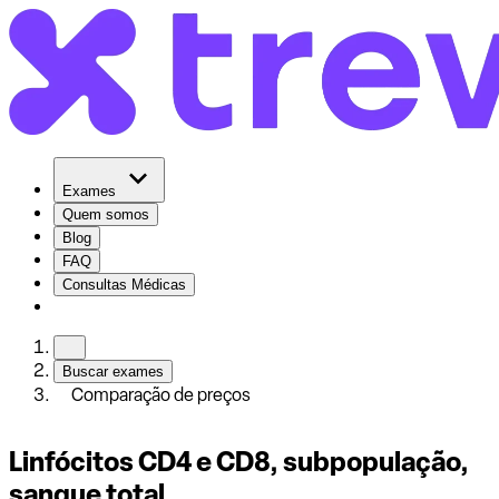
Exames
Quem somos
Blog
FAQ
Consultas Médicas
Buscar exames
Comparação de preços
Linfócitos CD4 e CD8, subpopulação,
sangue total