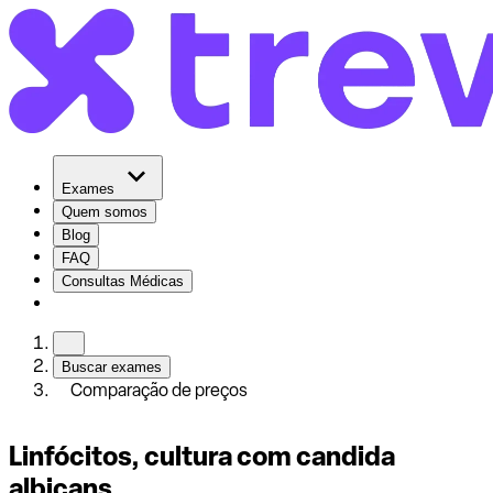
Exames
Quem somos
Blog
FAQ
Consultas Médicas
Buscar exames
Comparação de preços
Linfócitos, cultura com candida
albicans