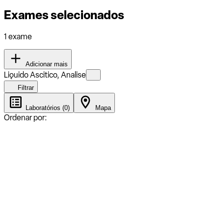
Exames selecionados
1 exame
Adicionar mais
Liǫuido Ascitico, Analise
Filtrar
Laboratórios (0)
Mapa
Ordenar por: