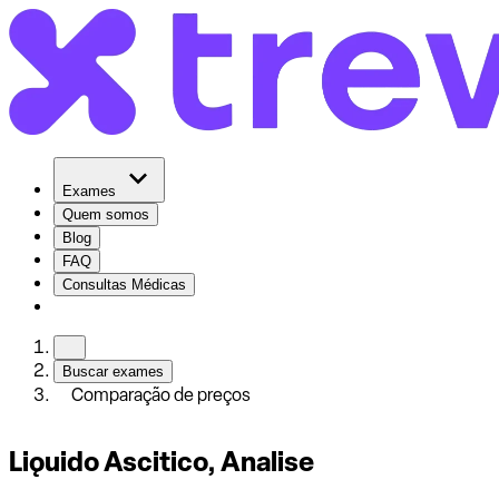
Exames
Quem somos
Blog
FAQ
Consultas Médicas
Buscar exames
Comparação de preços
Liǫuido Ascitico, Analise