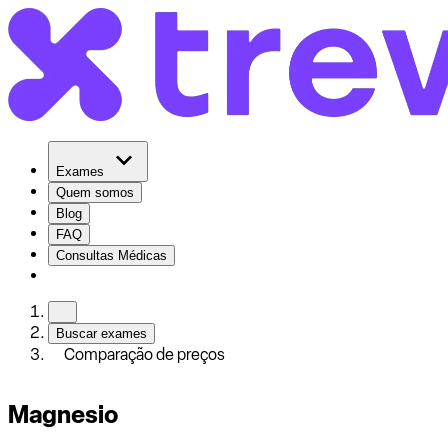
Exames
Quem somos
Blog
FAQ
Consultas Médicas
Buscar exames
Comparação de preços
Magnesio