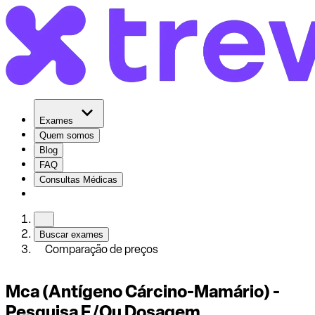
Exames
Quem somos
Blog
FAQ
Consultas Médicas
Buscar exames
Comparação de preços
Mca (Antígeno Cárcino-Mamário) -
Pesquisa E/Ou Dosagem