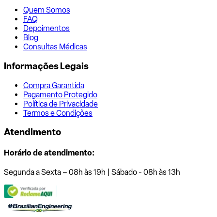
Quem Somos
FAQ
Depoimentos
Blog
Consultas Médicas
Informações Legais
Compra Garantida
Pagamento Protegido
Política de Privacidade
Termos e Condições
Atendimento
Horário de atendimento:
Segunda a Sexta – 08h às 19h | Sábado - 08h às 13h