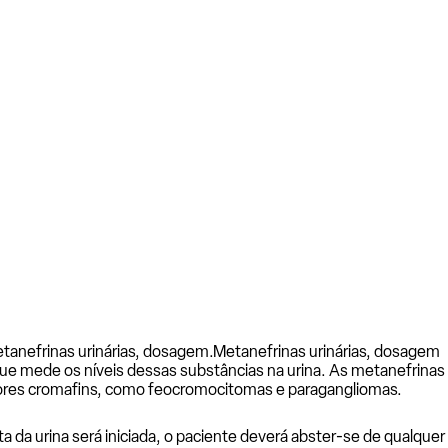
tanefrinas urinárias, dosagem.
Metanefrinas urinárias, dosagem
ue mede os níveis dessas substâncias na urina. As metanefrinas 
mores cromafins, como feocromocitomas e paragangliomas.
oleta da urina será iniciada, o paciente deverá abster-se de qual