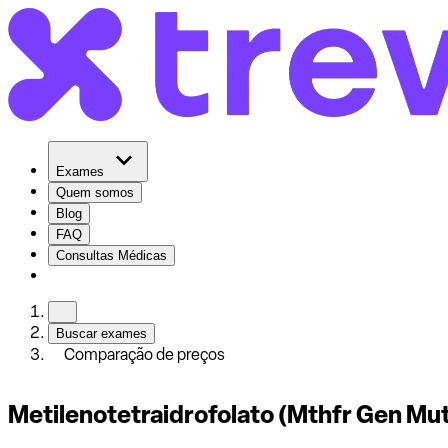
Exames
Quem somos
Blog
FAQ
Consultas Médicas
Buscar exames
Comparação de preços
Metilenotetraidrofolato (Mthfr Gen M