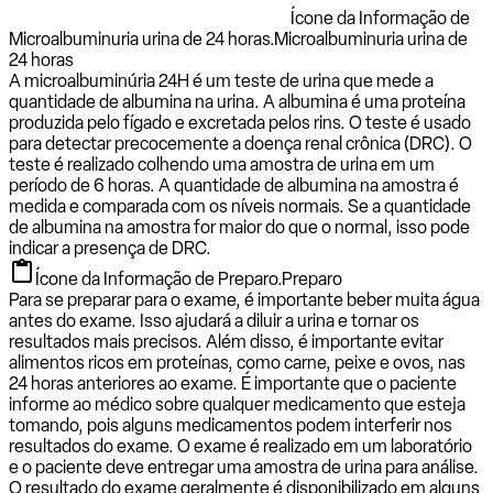
Ícone da Informação de
Microalbuminuria urina de 24 horas.
Microalbuminuria urina de
24 horas
A microalbuminúria 24H é um teste de urina que mede a
quantidade de albumina na urina. A albumina é uma proteína
produzida pelo fígado e excretada pelos rins. O teste é usado
para detectar precocemente a doença renal crônica (DRC). O
teste é realizado colhendo uma amostra de urina em um
período de 6 horas. A quantidade de albumina na amostra é
medida e comparada com os níveis normais. Se a quantidade
de albumina na amostra for maior do que o normal, isso pode
indicar a presença de DRC.
Ícone da Informação de Preparo.
Preparo
Para se preparar para o exame, é importante beber muita água
antes do exame. Isso ajudará a diluir a urina e tornar os
resultados mais precisos. Além disso, é importante evitar
alimentos ricos em proteínas, como carne, peixe e ovos, nas
24 horas anteriores ao exame. É importante que o paciente
informe ao médico sobre qualquer medicamento que esteja
tomando, pois alguns medicamentos podem interferir nos
resultados do exame. O exame é realizado em um laboratório
e o paciente deve entregar uma amostra de urina para análise.
O resultado do exame geralmente é disponibilizado em alguns