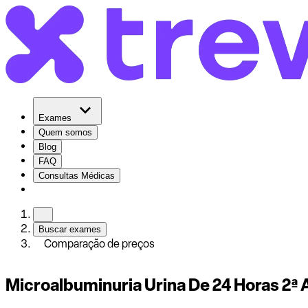
Exames
Quem somos
Blog
FAQ
Consultas Médicas
Buscar exames
Comparação de preços
Microalbuminuria Urina De 24 Horas 2ª