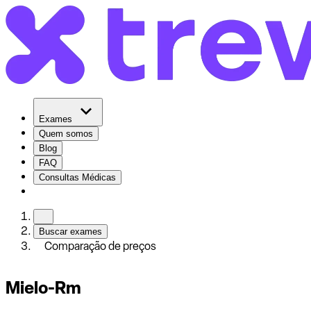
Exames
Quem somos
Blog
FAQ
Consultas Médicas
Buscar exames
Comparação de preços
Mielo-Rm