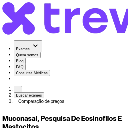
Exames
Quem somos
Blog
FAQ
Consultas Médicas
Buscar exames
Comparação de preços
Muconasal, Pesquisa De Eosinofilos E
Mastocitos