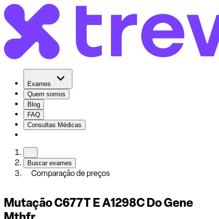
Exames
Quem somos
Blog
FAQ
Consultas Médicas
Buscar exames
Comparação de preços
Mutação C677T E A1298C Do Gene
Mthfr