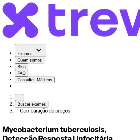
Exames
Quem somos
Blog
FAQ
Consultas Médicas
Buscar exames
Comparação de preços
Mycobacterium tuberculosis,
Detecção Resposta Linfocitária