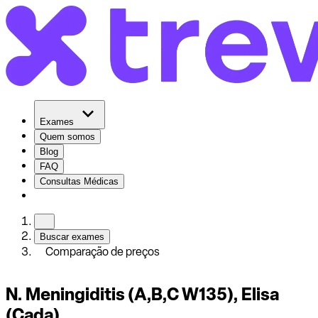
Exames
Quem somos
Blog
FAQ
Consultas Médicas
Buscar exames
Comparação de preços
N. Meningiditis (A,B,C W135), Elisa
(Cada)