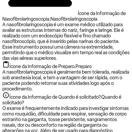
Ícone da Informação de
Nasofibrolaringoscopia.
Nasofibrolaringoscopia
A nasofibrolaringoscopia é um exame médico utilizado para
avaliar as estruturas internas do nariz, faringe e laringe. Ele é
realizado com um endoscópio flexível e fino chamado
nasofibroscópio, que é inserido pelas narinas do paciente.
Esse instrumento possui uma câmera na extremidade,
permitindo que o médico visualize em tempo real as condições
das vias aéreas superiores.
Ícone da Informação de Preparo.
Preparo
A nasofibrolaringoscopia é geralmente bem tolerada, realizada
sob anestesia local, e tem a vantagem de ser rápida, com o
paciente podendo retomar suas atividades logo após o
procedimento.
Ícone da Informação de Quando é solicitado?.
Quando é
solicitado?
O exame é frequentemente indicado para investigar sintomas
como rouquidão, dificuldade para respirar, sensação de corpo
estranho na garganta, tosse persistente, sangramentos
nasais, dor ou desconforto na região da garganta ou
alterações na voz. Além de ser usado para diagnóstico,