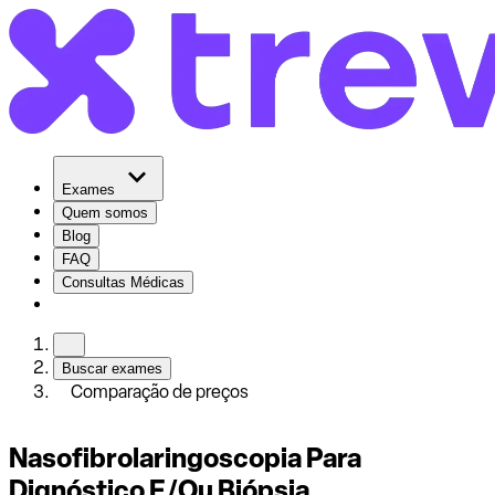
Exames
Quem somos
Blog
FAQ
Consultas Médicas
Buscar exames
Comparação de preços
Nasofibrolaringoscopia Para
Dignóstico E/Ou Biópsia