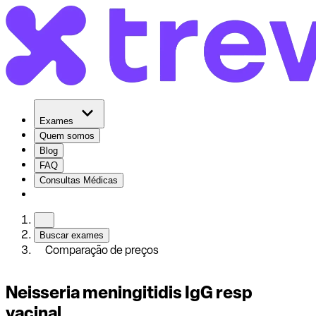
Exames
Quem somos
Blog
FAQ
Consultas Médicas
Buscar exames
Comparação de preços
Neisseria meningitidis IgG resp
vacinal