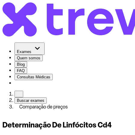
Exames
Quem somos
Blog
FAQ
Consultas Médicas
Buscar exames
Comparação de preços
Determinação De Linfócitos Cd4