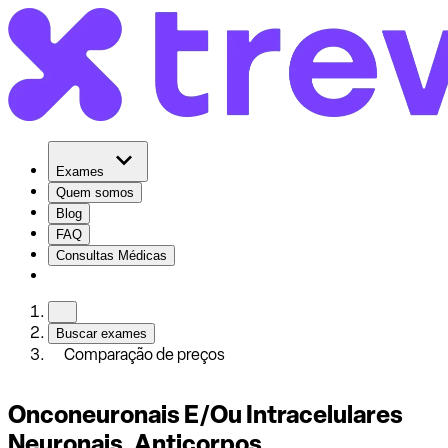
Exames
Quem somos
Blog
FAQ
Consultas Médicas
Buscar exames
Comparação de preços
Onconeuronais E/Ou Intracelulares
Neuronais, Anticorpos