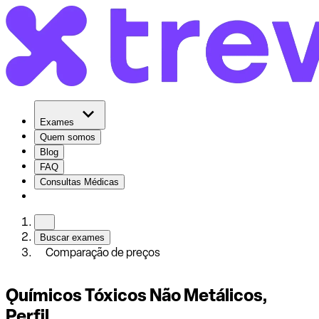
Exames
Quem somos
Blog
FAQ
Consultas Médicas
Buscar exames
Comparação de preços
Ǫuímicos Tóxicos Não Metálicos,
Perfil