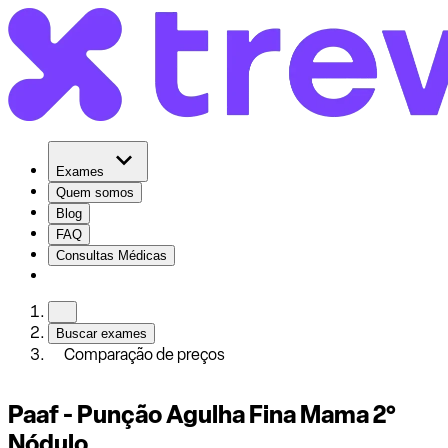
Exames
Quem somos
Blog
FAQ
Consultas Médicas
Buscar exames
Comparação de preços
Paaf - Punção Agulha Fina Mama 2°
Nódulo