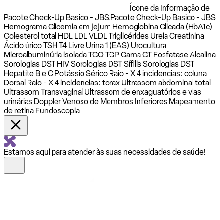
Ícone da Informação de
Pacote Check-Up Basico - JBS.
Pacote Check-Up Basico - JBS
Hemograma Glicemia em jejum Hemoglobina Glicada (HbA1c)
Colesterol total HDL LDL VLDL Triglicérides Ureia Creatinina
Ácido úrico TSH T4 Livre Urina 1 (EAS) Urocultura
Microalbuminúria isolada TGO TGP Gama GT Fosfatase Alcalina
Sorologias DST HIV Sorologias DST Sífilis Sorologias DST
Hepatite B e C Potássio Sérico Raio - X 4 incidencias: coluna
Dorsal Raio - X 4 incidencias: torax Ultrassom abdominal total
Ultrassom Transvaginal Ultrassom de enxaguatórios e vias
urinárias Doppler Venoso de Membros Inferiores Mapeamento
de retina Fundoscopia
Estamos aqui para atender às suas necessidades de saúde!