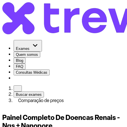
Exames
Quem somos
Blog
FAQ
Consultas Médicas
Buscar exames
Comparação de preços
Painel Completo De Doencas Renais -
Ngs + Nanopore