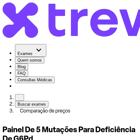
Exames
Quem somos
Blog
FAQ
Consultas Médicas
Buscar exames
Comparação de preços
Painel De 5 Mutações Para Deficiência
De G6Pd