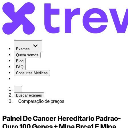
Exames
Quem somos
Blog
FAQ
Consultas Médicas
Buscar exames
Comparação de preços
Painel De Cancer Hereditario Padrao-
Ouro 100 Genes + Mlpa Brca1 E Mlpa