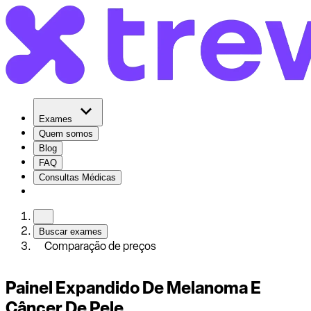
Exames
Quem somos
Blog
FAQ
Consultas Médicas
Buscar exames
Comparação de preços
Painel Expandido De Melanoma E
Câncer De Pele