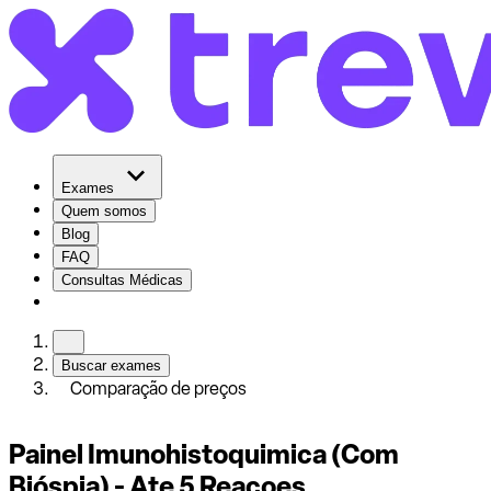
Exames
Quem somos
Blog
FAQ
Consultas Médicas
Buscar exames
Comparação de preços
Painel Imunohistoquimica (Com
Bióspia) - Ate 5 Reacoes