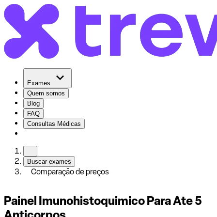
Exames
Quem somos
Blog
FAQ
Consultas Médicas
Buscar exames
Comparação de preços
Painel Imunohistoquimico Para Ate 5
Anticorpos