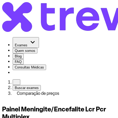
Exames
Quem somos
Blog
FAQ
Consultas Médicas
Buscar exames
Comparação de preços
Painel Meningite/Encefalite Lcr Pcr
Multiplex