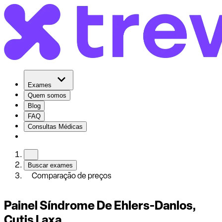
Exames
Quem somos
Blog
FAQ
Consultas Médicas
Buscar exames
Comparação de preços
Painel Síndrome De Ehlers-Danlos,
Cutis Laxa