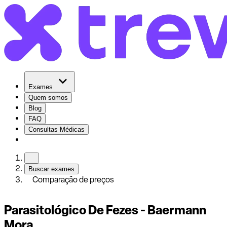
Exames
Quem somos
Blog
FAQ
Consultas Médicas
Buscar exames
Comparação de preços
Parasitológico De Fezes - Baermann
Mora