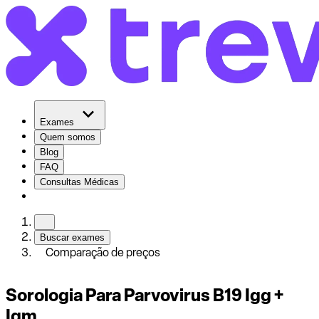
Exames
Quem somos
Blog
FAQ
Consultas Médicas
Buscar exames
Comparação de preços
Sorologia Para Parvovirus B19 Igg +
Igm