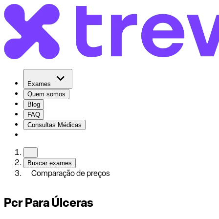
Exames
Quem somos
Blog
FAQ
Consultas Médicas
Buscar exames
Comparação de preços
Pcr Para Úlceras