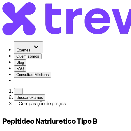
Exames
Quem somos
Blog
FAQ
Consultas Médicas
Buscar exames
Comparação de preços
Pepitideo Natriuretico Tipo B