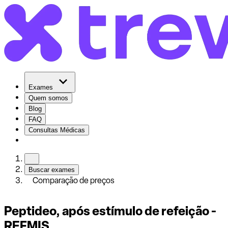
Exames
Quem somos
Blog
FAQ
Consultas Médicas
Buscar exames
Comparação de preços
Peptideo, após estímulo de refeição -
REFMIS