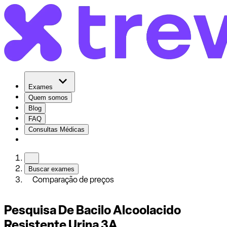
Exames
Quem somos
Blog
FAQ
Consultas Médicas
Buscar exames
Comparação de preços
Pesquisa De Bacilo Alcoolacido
Resistente Urina 3A