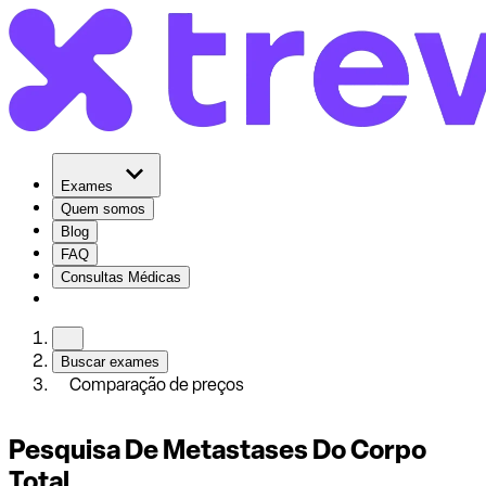
Exames
Quem somos
Blog
FAQ
Consultas Médicas
Buscar exames
Comparação de preços
Pesquisa De Metastases Do Corpo
Total