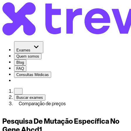
Exames
Quem somos
Blog
FAQ
Consultas Médicas
Buscar exames
Comparação de preços
Pesquisa De Mutação Específica No
Gene Abcd1