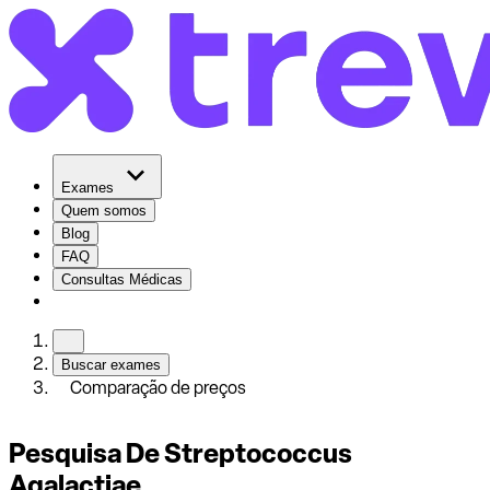
Exames
Quem somos
Blog
FAQ
Consultas Médicas
Buscar exames
Comparação de preços
Pesquisa De Streptococcus
Agalactiae