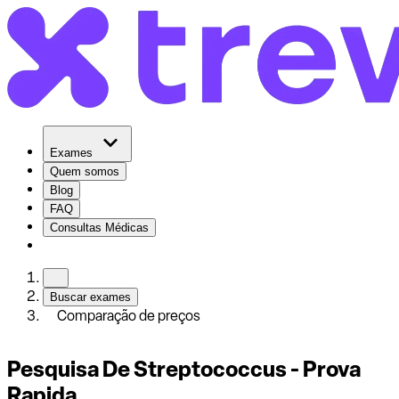
Exames
Quem somos
Blog
FAQ
Consultas Médicas
Buscar exames
Comparação de preços
Pesquisa De Streptococcus - Prova
Rapida