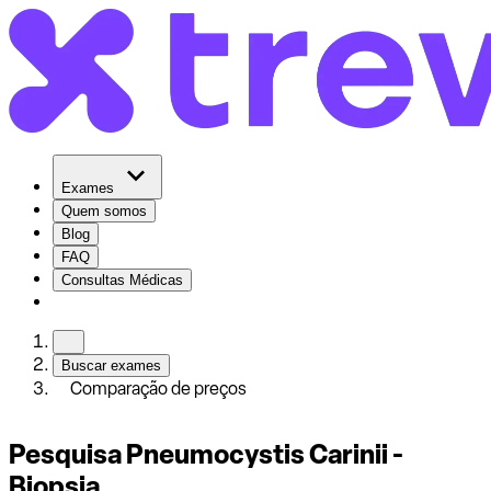
Exames
Quem somos
Blog
FAQ
Consultas Médicas
Buscar exames
Comparação de preços
Pesquisa Pneumocystis Carinii -
Biopsia