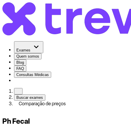
Exames
Quem somos
Blog
FAQ
Consultas Médicas
Buscar exames
Comparação de preços
Ph Fecal