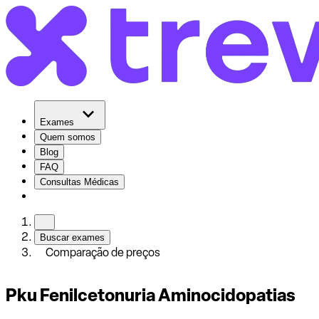
Exames
Quem somos
Blog
FAQ
Consultas Médicas
Buscar exames
Comparação de preços
Pku Fenilcetonuria Aminocidopatias